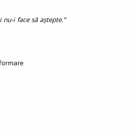
i nu-i face să aştepte.”
informare