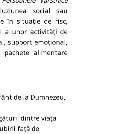
 Persoanele Vârstnice
luziunea social sau
 în situație de risc,
i a unor activități de
ial, support emoțional,
de pachete alimentare
sfânt de la Dumnezeu,
găturii dintre viaţa
birii faţă de