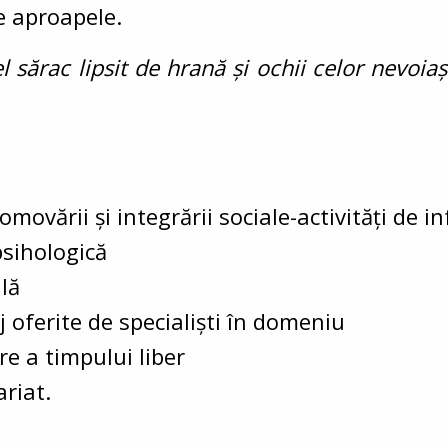
e aproapele.
el sărac lipsit de hrană şi ochii celor nevoiaş
omovării și integrării sociale-activități de 
psihologică
lă
 oferite de specialiști în domeniu
re a timpului liber
ariat.