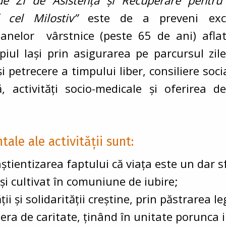
de Zi de Asistență și Recuperare pentru
if cel Milostiv”
este de a preveni exc
anelor vârstnice (peste 65 de ani) aflate
piul Iași prin asigurarea pe parcursul zile
 și petrecere a timpului liber, consiliere soc
că, activități socio-medicale și oferirea 
ale ale activităţii sunt:
ştientizarea faptului că viaţa este un dar 
şi cultivat în comuniune de iubire;
i şi solidarităţii creştine, prin păstrarea le
ra de caritate, ţinând în unitate porunca iu