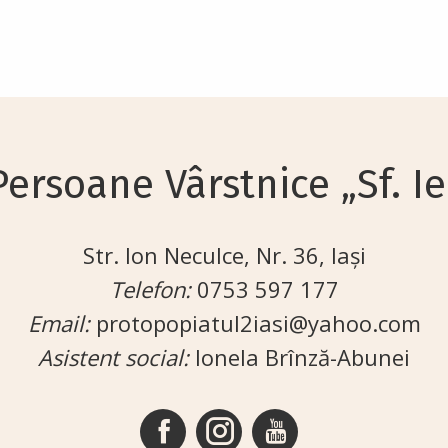
ersoane Vârstnice „Sf. Ier
Str. Ion Neculce, Nr. 36, Iași
Telefon:
0753 597 177
Email:
protopopiatul2iasi@yahoo.com
Asistent social:
Ionela Brînză-Abunei