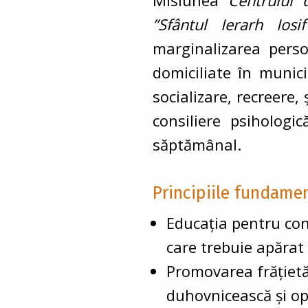
Misiunea
Centrului 
”Sfântul Ierarh Ios
marginalizarea perso
domiciliate în munici
socializare, recreere,
consiliere psihologi
săptămânal.
Principiile fundament
Educaţia pentru con
care trebuie apărat 
Promovarea frăţietăţi
duhovnicească şi ope